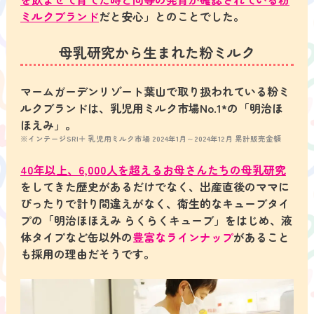
ミルクブランド
だと安心」
とのことでした。
母乳研究から生まれた粉ミルク
マームガーデンリゾート葉山で取り扱われている粉ミ
ルクブランド
は、乳児用ミルク市場No.1*の「
明治ほ
ほえみ」。
※インテージSRI＋ 乳児用ミルク市場 2024年1月～2024年12月 累計販売金額
40年以上、6,000人を超えるお母さんたちの母乳研究
をしてきた歴史があるだけでなく、出産直後のママに
ぴったりで計り間違えがなく、
衛生的なキューブタイ
プの「明治ほほえみ らくらくキューブ」をはじめ、液
体タイプなど缶以外の
豊富なラインナップ
があること
も採用の理由だそうです。