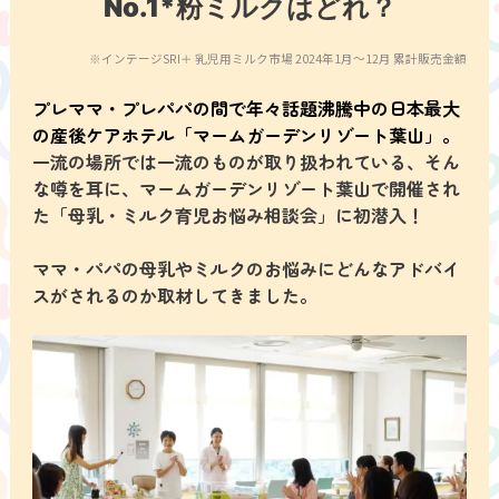
No.1*粉ミルクはどれ？
※インテージSRI＋ 乳児用ミルク市場 2024年1月～12月 累計販売金額
プレママ・プレパパの間で年々話題沸騰中の日本最大
の産後ケアホテル「マームガーデンリゾート葉山」。
一流の場所では一流のものが取り扱われている、そん
な噂を耳に、マームガーデンリゾート葉山で開催され
た「母乳・ミルク育児お悩み相談会」に初潜入！
ママ・パパの母乳やミルクのお悩みにどんなアドバイ
スがされるのか取材してきました。