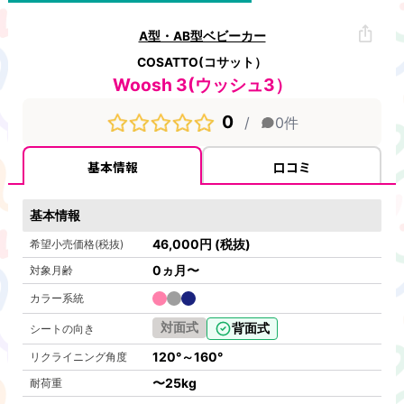
A型・AB型ベビーカー
COSATTO(コサット）
Woosh 3(ウッシュ3）
0
/
0
件
基本情報
口コミ
基本情報
46,000
円
(税抜)
希望小売価格(税抜)
0ヵ月〜
対象月齢
カラー系統
対面式
背面式
シートの向き
120°～160°
リクライニング角度
〜
25kg
耐荷重