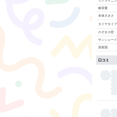
リクライニン
耐荷重
本体大きさ
タイヤタイプ
のぞき小窓
サンシェード
原産国
口コミ