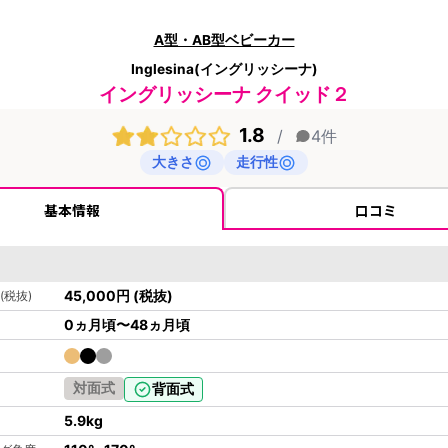
A型・AB型ベビーカー
Inglesina(イングリッシーナ)
イングリッシーナ クイッド２
1.8
/
4
件
大きさ
走行性
基本情報
口コミ
45,000
円
(税抜)
(税抜)
0ヵ月頃〜48ヵ月頃
対面式
背面式
5.9
kg