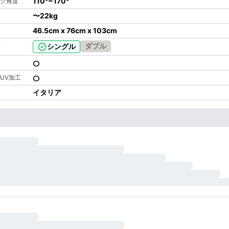
110°~170°
グ角度
〜
22kg
46.5cm x 76cm x 103cm
ダブル
シングル
UV加工
イタリア