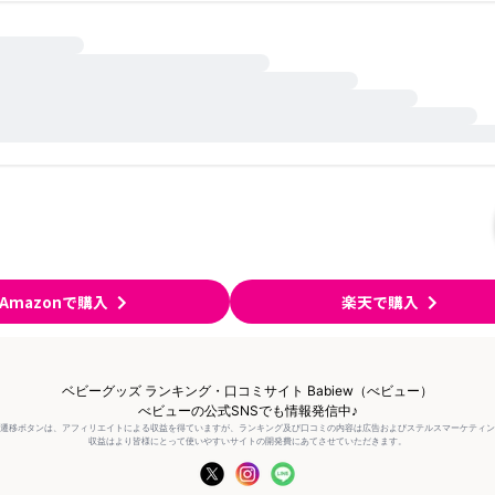
Amazonで購入
楽天で購入
ベビーグッズ ランキング・口コミサイト Babiew（べビュー）
べビューの公式SNSでも情報発信中♪
の遷移ボタンは、アフィリエイトによる収益を得ていますが、ランキング及び口コミの内容は広告およびステルスマーケティ
収益はより皆様にとって使いやすいサイトの開発費にあてさせていただきます。