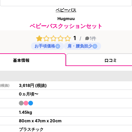
ベビーバス
Hugmuu
ベビーバスクッションセット
1
/
1
件
お手頃価格
肩・腰負担少
基本情報
口コミ
3,618
円
(税抜)
(税抜)
0ヵ月頃〜
1.45
kg
80cm x 47cm x 20cm
プラスチック