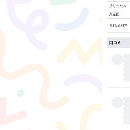
折りたたみ
原産国
素材/原材料
口コミ