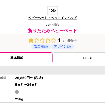
10
位
ベビーベッド・ベッドインベッド
John life
折りたたみベビーベッド
1
/
8
件
安全性
デザイン
基本情報
口コミ
26,859
円
〜
(税抜)
(税抜)
5ヵ月〜24ヵ月
25
kg