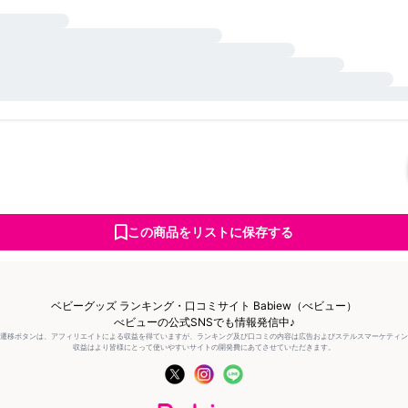
この商品をリストに保存する
ベビーグッズ ランキング・口コミサイト Babiew（べビュー）
べビューの公式SNSでも情報発信中♪
の遷移ボタンは、アフィリエイトによる収益を得ていますが、ランキング及び口コミの内容は広告およびステルスマーケティ
収益はより皆様にとって使いやすいサイトの開発費にあてさせていただきます。