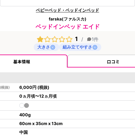
ベビーベッド・ベッドインベッド
farska(ファルスカ)
ベッドインベッド エイド
1
/
1
件
大きさ
組み立てやすさ
基本情報
口コミ
6,000
円
(税抜)
(税抜)
0ヵ月頃〜12ヵ月頃
400
g
60cm x 35cm x 13cm
中国