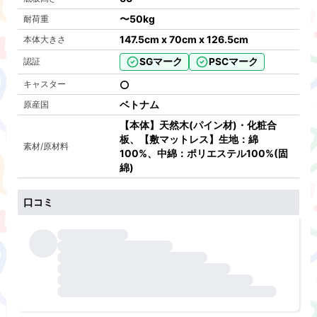
〜
50kg
耐荷重
147.5cm x 70cm x 126.5cm
本体大きさ
SGマーク
PSCマーク
認証
キャスター
ベトナム
原産国
【本体】天然木(パイン材)・化粧合
板、【敷マットレス】生地：綿
素材/原材料
100%、中綿：ポリエステル100%(固
綿)
口コミ