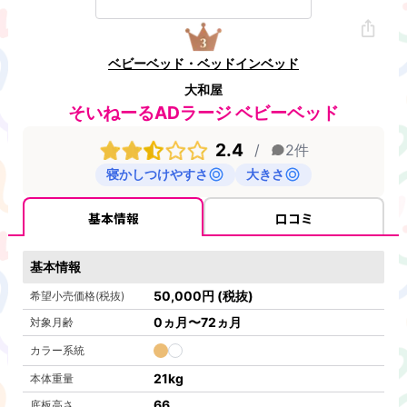
ベビーベッド・ベッドインベッド
大和屋
そいねーるADラージ ベビーベッド
2.4
/
2
件
寝かしつけやすさ
大きさ
基本情報
口コミ
基本情報
50,000
円
(税抜)
希望小売価格(税抜)
0ヵ月〜72ヵ月
対象月齢
カラー系統
21
kg
本体重量
66
底板高さ