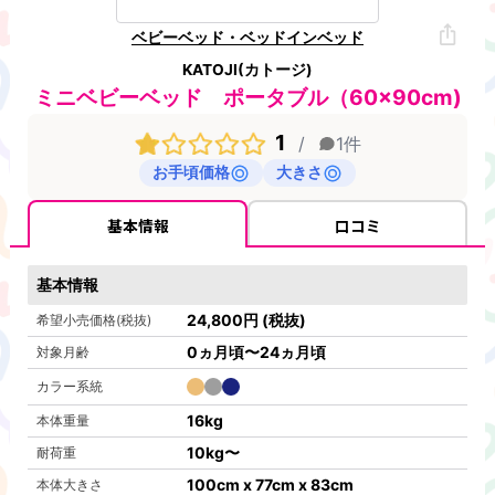
ベビーベッド・ベッドインベッド
KATOJI(カトージ)
ミニベビーベッド ポータブル（60×90cm)
1
/
1
件
お手頃価格
大きさ
基本情報
口コミ
基本情報
24,800
円
(税抜)
希望小売価格(税抜)
0ヵ月頃〜24ヵ月頃
対象月齢
カラー系統
16
kg
本体重量
10kg
〜
耐荷重
100cm x 77cm x 83cm
本体大きさ