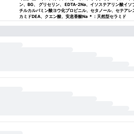
ン、BG、 グリセリン、 EDTA-2Na、イソステアリン酸イ
チルカルバミン酸ヨウ化プロピニル、セタノール、セテアレス
カミドDEA、クエン酸、安息香酸Na ＊：天然型セラミド