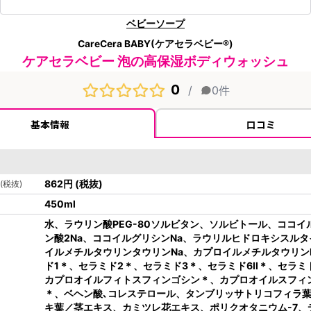
ベビーソープ
CareCera BABY(ケアセラベビー®)
ケアセラベビー 泡の高保湿ボディウォッシュ
0
/
0
件
基本情報
口コミ
862
円
(税抜)
(税抜)
450
ml
水、ラウリン酸PEG-80ソルビタン、ソルビトール、ココイ
ン酸2Na、ココイルグリシンNa、ラウリルヒドロキシスル
イルメチルタウリンタウリンNa、カプロイルメチルタウリン
ド1＊、セラミド2＊、セラミド3＊、セラミド6II＊、セラミ
カプロオイルフィトスフィンゴシン＊、カプロオイルスフィ
＊、ベヘン酸､コレステロール、タンブリッサトリコフィラ
キ葉／茎エキス、カミツレ花エキス、ポリクオタニウム-7、