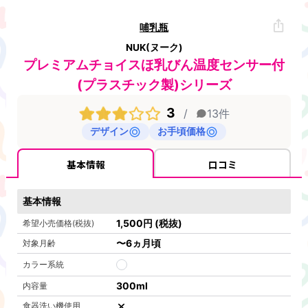
哺乳瓶
NUK(ヌーク)
プレミアムチョイスほ乳びん温度センサー付
(プラスチック製)シリーズ
3
/
13
件
デザイン
お手頃価格
基本情報
口コミ
基本情報
1,500
円
(税抜)
希望小売価格(税抜)
〜6ヵ月頃
対象月齢
カラー系統
300ml
内容量
食器洗い機使用