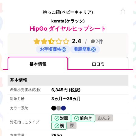
抱っこ紐(ベビーキャリア)
kerata(ケラッタ)
HipGo ダイヤルヒップシート
2.4
/
2
件
お手頃価格
着脱簡単
基本情報
口コミ
基本情報
6,345
円
(税抜)
希望小売価格(税抜)
3ヵ月〜36ヵ月
対象月齢
カラー系統
おんぶ
対面
前向き
対応抱っこタイプ
腰
横
785
g
本体重量