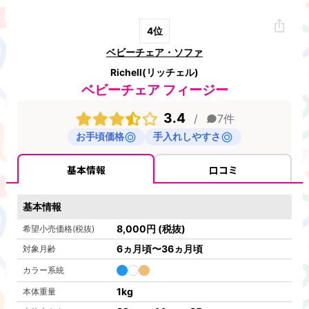
4
位
ベビーチェア・ソファ
Richell(リッチェル)
ベビーチェア フィージー
3.4
/
7
件
お手頃価格
手入れしやすさ
基本情報
口コミ
基本情報
8,000
円
(税抜)
希望小売価格(税抜)
6ヵ月頃〜36ヵ月頃
対象月齢
カラー系統
1
kg
本体重量