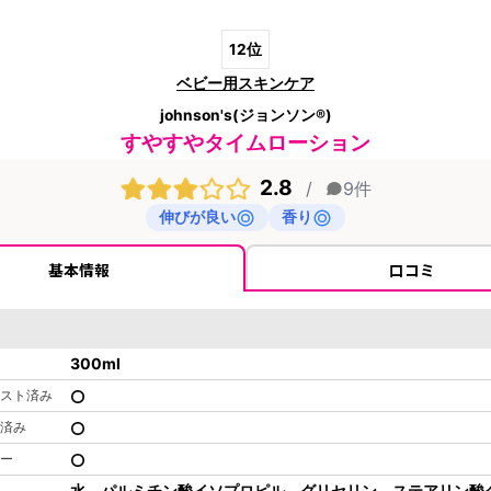
12
位
ベビー用スキンケア
johnson's(ジョンソン®)
すやすやタイムローション
2.8
/
9
件
伸びが良い
香り
基本情報
口コミ
300
ml
スト済み
済み
ー
水、パルミチン酸イソプロピル、グリセリン、ステアリン酸