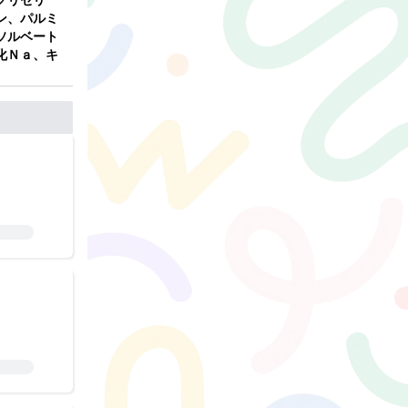
ン、パルミ
ソルベート
化Ｎａ、キ