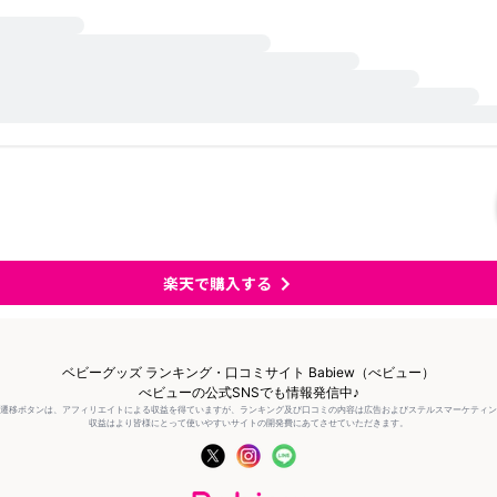
楽天で購入する
ベビーグッズ ランキング・口コミサイト Babiew（べビュー）
べビューの公式SNSでも情報発信中♪
の遷移ボタンは、アフィリエイトによる収益を得ていますが、ランキング及び口コミの内容は広告およびステルスマーケティ
収益はより皆様にとって使いやすいサイトの開発費にあてさせていただきます。