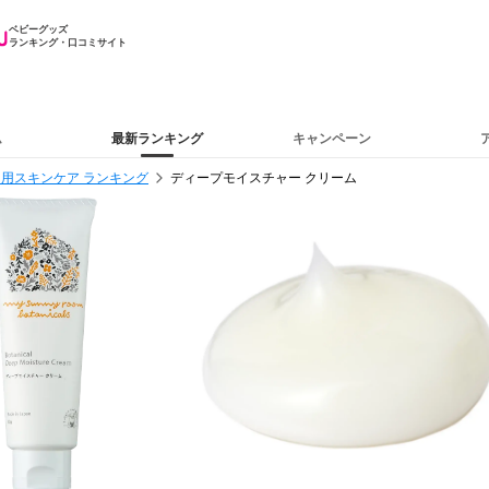
ベビーグッズ
ランキング・口コミサイト
ム
最新ランキング
キャンペーン
用スキンケア ランキング
ディープモイスチャー クリーム