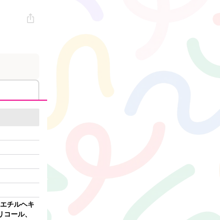
リエチルヘキ
リコール、