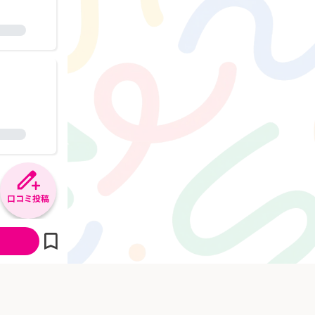
口コミ投稿