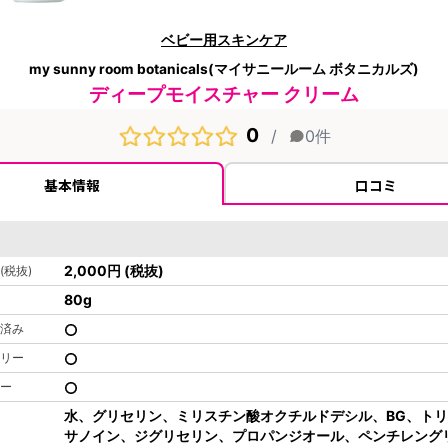
ベビー用スキンケア
my sunny room botanicals(マイサニールーム ボタニカルズ)
ディープモイスチャー クリーム
0
/
0
件
基本情報
口コミ
2,000
円
(税抜)
(税抜)
80
g
済み
リー
ー
水、グリセリン、ミリスチン酸オクチルドデシル、BG、ト
サノイン、ジグリセリン、プロパンジオール、ペンチレング