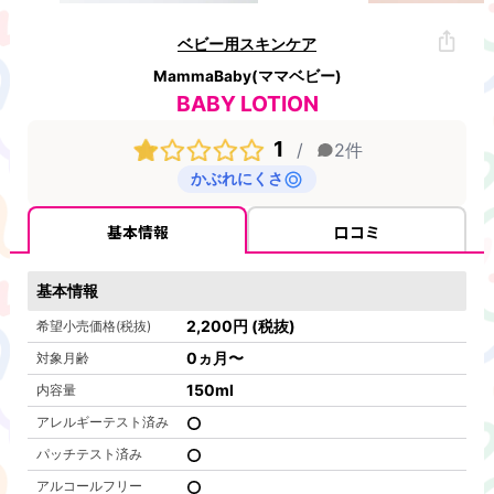
ベビー用スキンケア
MammaBaby(ママベビー)
BABY LOTION
1
/
2
件
かぶれにくさ
基本情報
口コミ
基本情報
2,200
円
(税抜)
希望小売価格(税抜)
0ヵ月〜
対象月齢
150
ml
内容量
アレルギーテスト済み
パッチテスト済み
アルコールフリー