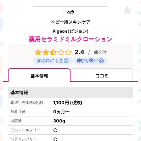
4
位
ベビー用スキンケア
Pigeon(ピジョン)
薬用セラミドミルクローション
2.4
/
2
件
かぶれにくさ
伸びが良い
基本情報
口コミ
基本情報
1,100
円
(税抜)
希望小売価格(税抜)
0ヵ月〜
対象月齢
300
g
内容量
アルコールフリー
パラベンフリー