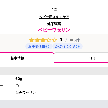
4
位
ベビー用スキンケア
健栄製薬
ベビーワセリン
3
/
5
件
お手頃価格
かぶれにくさ
基本情報
口コミ
60
g
ー
白色ワセリン