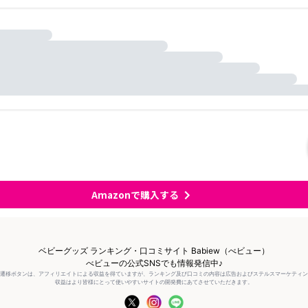
Amazonで購入する
ベビーグッズ ランキング・口コミサイト Babiew（べビュー）
べビューの公式SNSでも情報発信中♪
の遷移ボタンは、アフィリエイトによる収益を得ていますが、ランキング及び口コミの内容は広告およびステルスマーケティ
収益はより皆様にとって使いやすいサイトの開発費にあてさせていただきます。