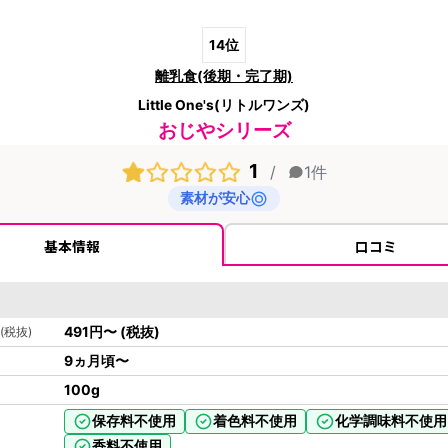
14
位
離乳食(後期・完了期)
Little One's(リトルワンズ)
おじやシリーズ
1
/
1
件
素材が安心
基本情報
口コミ
491
円
〜
(税抜)
(税抜)
9ヵ月頃〜
100
g
保存料不使用
着色料不使用
化学調味料不使用
香料不使用