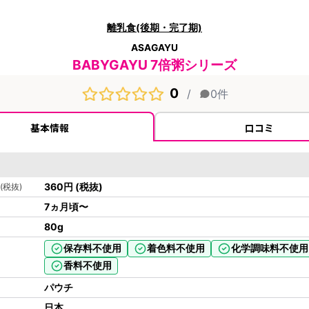
離乳食(後期・完了期)
ASAGAYU
BABYGAYU 7倍粥シリーズ
0
/
0
件
基本情報
口コミ
360
円
(税抜)
(税抜)
7ヵ月頃〜
80
g
保存料不使用
着色料不使用
化学調味料不使用
香料不使用
パウチ
日本