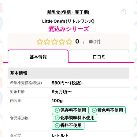
離乳食(後期・完了期)
Little One's(リトルワンズ)
煮込みシリーズ
0
/
0
件
基本情報
口コミ
基本情報
580
円
〜
(税抜)
希望小売価格(税抜)
9ヵ月頃〜
対象月齢
100
g
内容量
保存料不使用
着色料不使用
化学調味料不使用
食品添加物
香料不使用
レトルト
タイプ