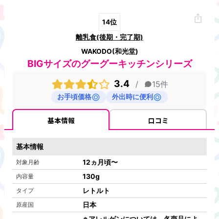
14
位
離乳食(後期・完了期)
WAKODO(和光堂)
BIGサイズのグーグーキッチンシリーズ
3.4
/
15
件
お手頃価格
外出時に便利
基本情報
口コミ
基本情報
12ヵ月頃〜
対象月齢
130
g
内容量
レトルト
タイプ
日本
原産国
※アレルゲンについては、各商品によ