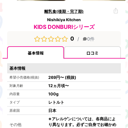
離乳食(後期・完了期)
Nishikiya Kitchen
KIDS DONBURIシリーズ
0
/
0
件
基本情報
口コミ
基本情報
269
円
〜
(税抜)
希望小売価格(税抜)
12ヵ月頃〜
対象月齢
100
g
内容量
レトルト
タイプ
日本
原産国
※アレルゲンについては、各商品によ
その他
り異なります。必ずご自身でお確かめ