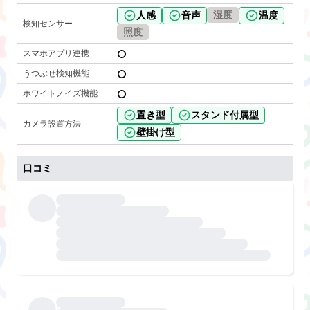
湿度
人感
音声
温度
検知センサー
照度
スマホアプリ連携
うつぶせ検知機能
ホワイトノイズ機能
置き型
スタンド付属型
カメラ設置方法
壁掛け型
口コミ