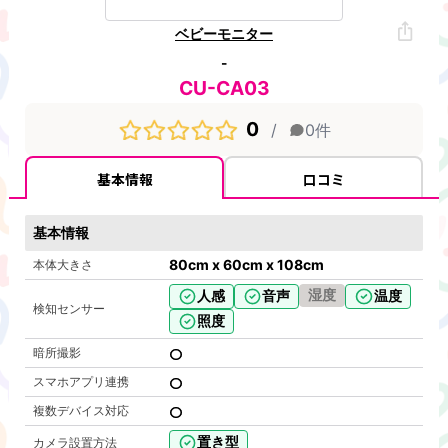
ベビーモニター
-
CU-CA03
0
/
0
件
基本情報
口コミ
基本情報
80cm x 60cm x 108cm
本体大きさ
湿度
人感
音声
温度
検知センサー
照度
暗所撮影
スマホアプリ連携
複数デバイス対応
置き型
カメラ設置方法