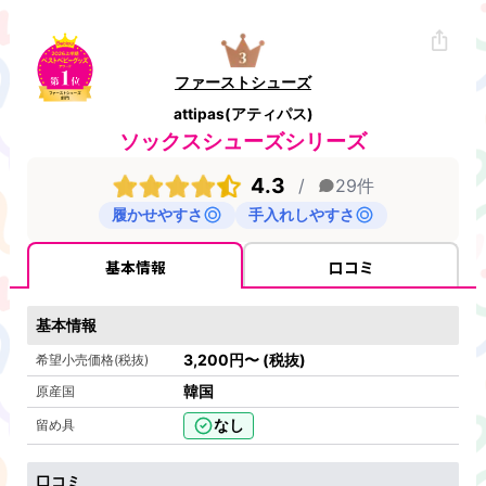
ファーストシューズ
attipas(アティパス)
ソックスシューズシリーズ
4.3
/
29
件
履かせやすさ
手入れしやすさ
基本情報
口コミ
基本情報
3,200
円
〜
(税抜)
希望小売価格(税抜)
韓国
原産国
なし
留め具
口コミ