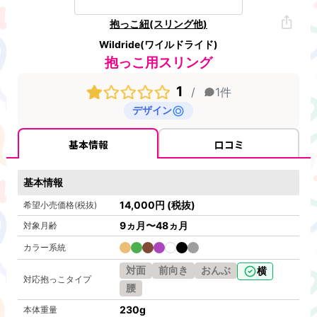
抱っこ紐(スリング他)
Wildride(ワイルドライド)
抱っこ用スリング
1
/
1
件
デザイン
基本情報
口コミ
基本情報
14,000
円
(税抜)
希望小売価格(税抜)
9ヵ月〜48ヵ月
対象月齢
カラー系統
対面
前向き
おんぶ
横
対応抱っこタイプ
腰
230
g
本体重量