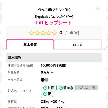
抱っこ紐(スリング他)
Ergobaby(エルゴベビー)
Lift ヒップシート
0
/
0
件
基本情報
口コミ
基本情報
10,800
円
(税抜)
希望小売価格(税抜)
6ヵ月〜
対象月齢
カラー系統
おんぶ
横
対面
前向き
対応抱っこタイプ
腰
7.8kg
〜
20.4kg
耐荷重