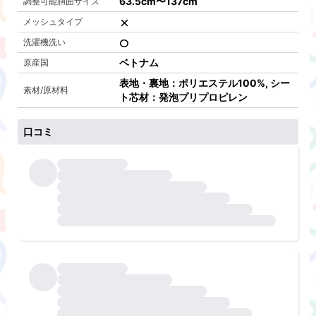
63.5cm
〜
137cm
調整可能胴囲サイズ
メッシュタイプ
洗濯機洗い
ベトナム
原産国
表地・裏地：ポリエステル100%, シー
素材/原材料
ト芯材：発泡プリプロピレン
口コミ