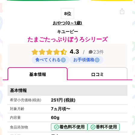
8
位
おやつ(0～1歳)
キユーピー
たまごたっぷりぼうろシリーズ
4.3
/
23
件
食べてくれる
お手頃価格
基本情報
口コミ
基本情報
251
円
(税抜)
希望小売価格(税抜)
7ヵ月頃〜
対象月齢
60
g
内容量
着色料不使用
香料不使用
食品添加物