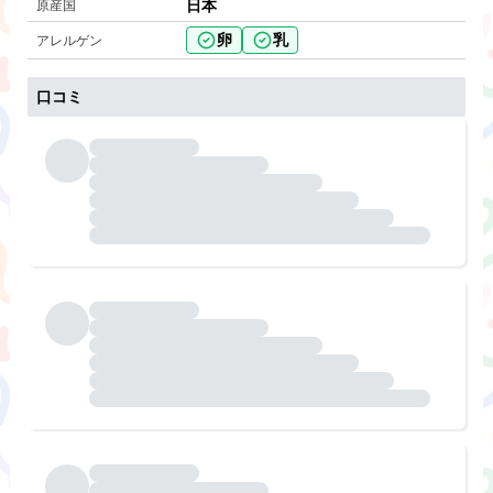
日本
原産国
卵
乳
アレルゲン
口コミ