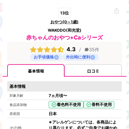
13
位
おやつ(0～1歳)
WAKODO(和光堂)
赤ちゃんのおやつ+Caシリーズ
4.3
/
35
件
お手頃価格
外出時に便利
基本情報
口コミ
基本情報
7ヵ月頃〜
対象月齢
着色料不使用
香料不使用
食品添加物
日本
原産国
※アレルゲンについては、各商品によ
その他
り異なります。必ずご自身でお確かめ