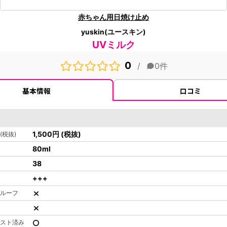
赤ちゃん用日焼け止め
yuskin(ユースキン)
UVミルク
0
/
0
件
基本情報
口コミ
1,500
円
(税抜)
(税抜)
80
ml
38
+++
ルーフ
スト済み