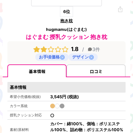
6
位
抱き枕
hugmamu(はぐまむ)
はぐまむ 授乳クッション 抱き枕
1.8
/
3
件
お手頃価格
デザイン
基本情報
口コミ
基本情報
3,545
円
(税抜)
希望小売価格(税抜)
カラー系統
授乳クッション対応
カバー：綿100%、側地：ポリエステ
ル100%、詰め物：ポリエステル100%
素材/原材料