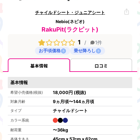
チャイルドシート・ジュニアシート
Nebio(ネビオ)
RakuPit(ラクピット)
1
/
1
件
お手頃価格
乗せ降ろし
基本情報
口コミ
基本情報
18,000
円
(税抜)
希望小売価格(税抜)
9ヵ月頃〜144ヵ月頃
対象月齢
チャイルドシート
タイプ
カラー系統
〜
36kg
耐荷重
45cm x 57cm x 62cm
本体大きさ