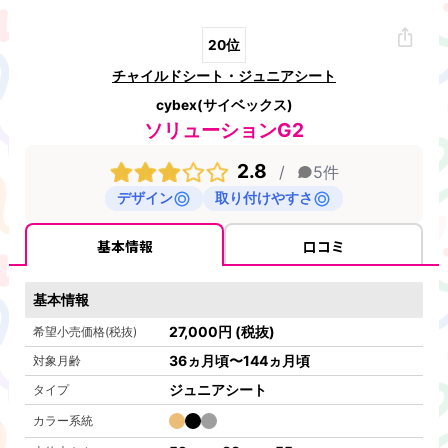
20
位
チャイルドシート・ジュニアシート
cybex(サイベックス)
ソリューションG2
2.8
/
5
件
デザイン
取り付けやすさ
基本情報
口コミ
基本情報
27,000
円
(税抜)
希望小売価格(税抜)
36ヵ月頃〜144ヵ月頃
対象月齢
ジュニアシート
タイプ
カラー系統