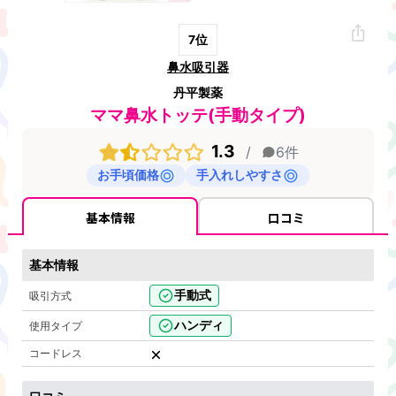
7
位
鼻水吸引器
丹平製薬
ママ鼻水トッテ(手動タイプ)
1.3
/
6
件
お手頃価格
手入れしやすさ
基本情報
口コミ
基本情報
手動式
吸引方式
ハンディ
使用タイプ
コードレス