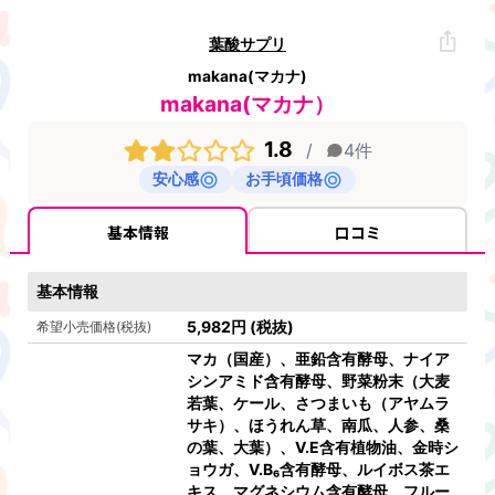
葉酸サプリ
makana(マカナ)
makana(マカナ）
1.8
/
4
件
安心感
お手頃価格
基本情報
口コミ
基本情報
5,982
円
(税抜)
希望小売価格(税抜)
マカ（国産）、亜鉛含有酵母、ナイア
シンアミド含有酵母、野菜粉末（大麦
若葉、ケール、さつまいも（アヤムラ
サキ）、ほうれん草、南瓜、人参、桑
の葉、大葉）、V.E含有植物油、金時シ
ョウガ、V.B₆含有酵母、ルイボス茶エ
キス、マグネシウム含有酵母、フルー