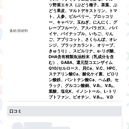
ツ野菜エキス（ぶどう種子、茶葉、ぶ
どう果皮、マルトデキストリン、トマ
ト、人参、ビルベリー、ブロッコリ
ー、キャベツ、玉ねぎ、にんにく、グ
レープフルーツ、アスパラガス、パパ
素材/原材料
イヤ、パイナップル、いちご、りん
ご、アプリコット、さくらんぼ、オレ
ンジ、ブラックカラント、オリーブ、
きゅうり）、スピルリナ、α-リポ酸、
DHA含有精製魚油粉末（乳成分を含
む）、GABA、還元型コエンザイム
Q10/セルロース、貝Ca、V.C、HPC、
ステアリン酸Ca、酸化ケイ素、ピロリ
ン酸鉄、パントテン酸Ca、ヘム鉄、セ
ラック、グルコン酸銅、V.B₁、V.B₂、
葉酸、塩化K、イノシトール、L-トリ
プトファン、ビオチン、V.B₁₂、V.D
口コミ