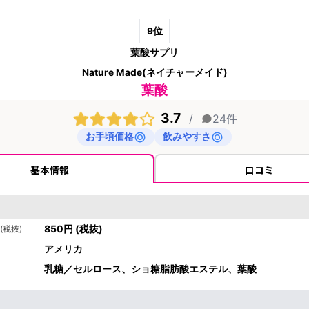
9
位
葉酸サプリ
Nature Made(ネイチャーメイド)
葉酸
3.7
/
24
件
お手頃価格
飲みやすさ
基本情報
口コミ
850
円
(税抜)
(税抜)
アメリカ
乳糖／セルロース、ショ糖脂肪酸エステル、葉酸