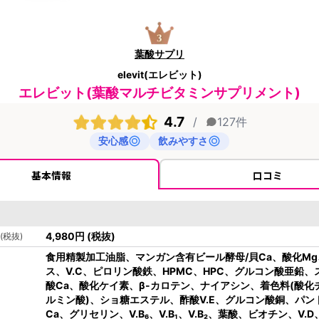
葉酸サプリ
elevit(エレビット)
エレビット(葉酸マルチビタミンサプリメント)
4.7
/
127
件
安心感
飲みやすさ
基本情報
口コミ
4,980
円
(税抜)
(税抜)
食用精製加工油脂、マンガン含有ビール酵母/貝Ca、酸化M
ス、V.C、ピロリン酸鉄、HPMC、HPC、グルコン酸亜鉛、
酸Ca、酸化ケイ素、β-カロテン、ナイアシン、着色料(酸化
ルミン酸)、ショ糖エステル、酢酸V.E、グルコン酸銅、パン
Ca、グリセリン、V.B₆、V.B₁、V.B₂、葉酸、ビオチン、V.D、V