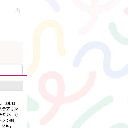
g、セルロー
ステアリン
チタン、カ
トテン酸
.B₁₂