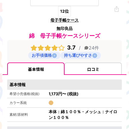
12
位
母子手帳ケース
無印良品
綿 母子手帳ケースシリーズ
3.7
/
24
件
お手頃価格
持ち運びやすさ
基本情報
口コミ
基本情報
1,173
円
〜
(税抜)
希望小売価格(税抜)
カラー系統
本体：綿１００％・メッシュ：ナイロ
素材/原材料
ン１００％