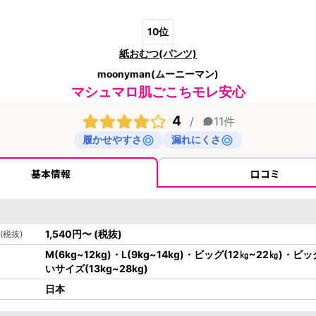
10
位
紙おむつ(パンツ)
moonyman(ムーニーマン)
マシュマロ肌ごこちモレ安心
4
/
11
件
履かせやすさ
漏れにくさ
基本情報
口コミ
1,540
円
〜
(税抜)
(税抜)
M(6kg~12kg)・L(9kg~14kg)・ビッグ(12㎏~22㎏)・
いサイズ(13kg~28kg)
日本