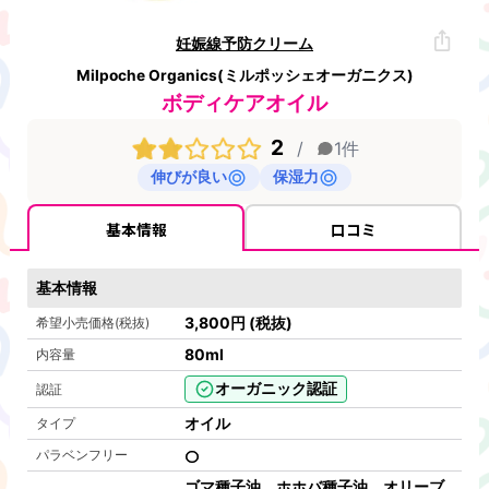
妊娠線予防クリーム
Milpoche Organics(ミルポッシェオーガニクス)
ボディケアオイル
2
/
1
件
伸びが良い
保湿力
基本情報
口コミ
基本情報
3,800
円
(税抜)
希望小売価格(税抜)
80
ml
内容量
オーガニック認証
認証
オイル
タイプ
パラベンフリー
ゴマ種子油、ホホバ種子油、オリーブ