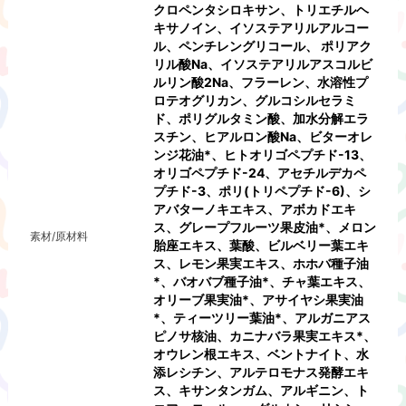
クロペンタシロキサン、トリエチルヘ
キサノイン、イソステアリルアルコー
ル、ペンチレングリコール、 ポリアク
リル酸Na、イソステアリルアスコルビ
ルリン酸2Na、フラーレン、水溶性プ
ロテオグリカン、グルコシルセラミ
ド、ポリグルタミン酸、加水分解エラ
スチン、ヒアルロン酸Na、ビターオレ
ンジ花油*、ヒトオリゴペプチド-13、
オリゴペプチド-24、アセチルデカペ
プチド-3、ポリ(トリペプチド-6)、シ
アバターノキエキス、アボカドエキ
ス、グレープフルーツ果皮油*、メロン
素材/原材料
胎座エキス、葉酸、ビルベリー葉エキ
ス、レモン果実エキス、ホホバ種子油
*、バオバブ種子油*、チャ葉エキス、
オリーブ果実油*、アサイヤシ果実油
*、ティーツリー葉油*、アルガニアス
ピノサ核油、カニナバラ果実エキス*、
オウレン根エキス、ベントナイト、水
添レシチン、アルテロモナス発酵エキ
ス、キサンタンガム、アルギニン、ト