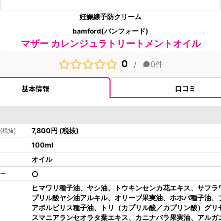
妊娠線予防クリーム
bamford(バンフォード)
マザー カレンジュラトリートメントオイル
0
/
0
件
基本情報
口コミ
7,800
円
(税抜)
(税抜)
100
ml
オイル
ー
ヒマワリ種子油、ヤシ油、トウキンセンカ花エキス、サフラ
プリル酸ヤシ油アルキル、オリーブ果実油、ホホバ種子油、
アボルビリス種子油、トリ（カプリル酸／カプリン酸）グリ
スマニアランセオラタ葉エキス、カニナバラ果実油、アルガ