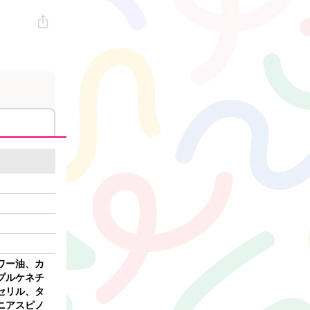
ワー油、カ
プルケネチ
セリル、タ
ニアスピノ