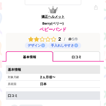
矯正ヘルメット
Berry(ベリー)
ベビーバンド
2
/
5
件
デザイン
手入れしやすさ
基本情報
口コミ
基本情報
2ヵ月頃〜
対象月齢
日本
原産国
口コミ