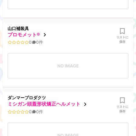
山口補装具
プロモメット®
リストに
0
0
件
保存
NO IMAGE
ダンマープロダクツ
ミシガン頭蓋形状矯正ヘルメット
リストに
0
0
件
保存
NO IMAGE