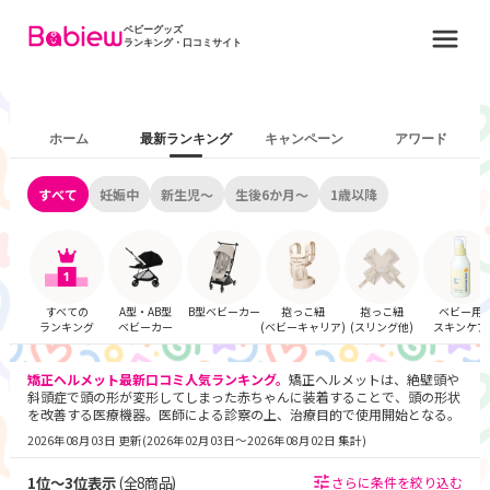
ベビーグッズ
ランキング・口コミサイト
ホーム
最新ランキング
キャンペーン
アワード
すべて
妊娠中
新生児～
生後6か月～
1歳以降
すべての
A型・AB型
B型ベビーカー
抱っこ紐
抱っこ紐
ベビー用
ランキング
ベビーカー
(ベビーキャリア)
(スリング他)
スキンケア
矯正ヘルメット
最新口コミ人気ランキング。
矯正ヘルメットは
、絶壁頭や
斜頭症で頭の形が変形してしまった赤ちゃんに装着することで、頭の形状
を改善する医療機器。医師による診察の上、治療目的で使用開始となる。
2026年08月03日 更新
(
2026年02月03日〜2026年08月02日 集計
)
1
位～
3
位表示
(全
8
商品)
さらに条件を絞り込む