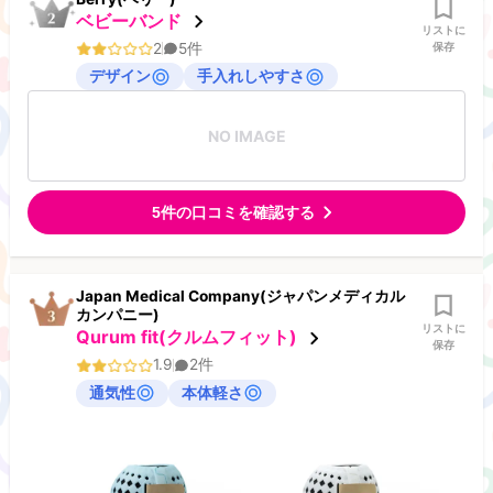
ベビーバンド
リストに
2
5
件
保存
デザイン
手入れしやすさ
NO IMAGE
5
件の口コミを確認する
Japan Medical Company(ジャパンメディカル
カンパニー)
リストに
Qurum fit(クルムフィット)
保存
1.9
2
件
通気性
本体軽さ