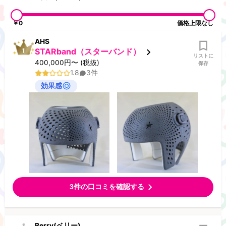
￥0
価格上限なし
AHS
STARband（スターバンド）
リストに
400,000
円
〜
(税抜)
保存
1.8
3
件
効果感
3
件の口コミを確認する
Berry(ベリー)