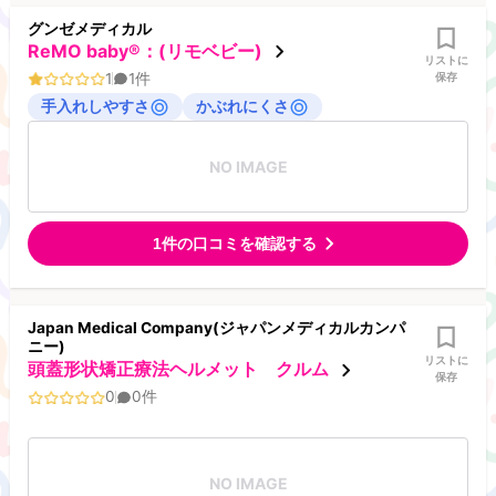
グンゼメディカル
ReMO baby®：(リモベビー)
リストに
1
1
件
保存
手入れしやすさ
かぶれにくさ
NO IMAGE
1
件の口コミを確認する
Japan Medical Company(ジャパンメディカルカンパ
ニー)
リストに
頭蓋形状矯正療法ヘルメット クルム
保存
0
0
件
NO IMAGE