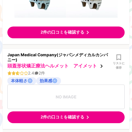
2
件の口コミを確認する
Japan Medical Company(ジャパンメディカルカンパ
ニー)
リストに
頭蓋形状矯正療法ヘルメット アイメット
保存
2.4
2
件
本体軽さ
効果感
NO IMAGE
2
件の口コミを確認する