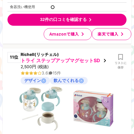
食器洗い機使用
32
件の口コミを確認する
Amazonで購入
楽天で購入
Richell(リッチェル)
11
位
トライ ステップアップマグセットSD
リストに
2,500
円
(税抜)
保存
3.6
15
件
デザイン
飲んでくれる