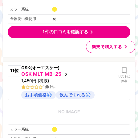
カラー系統
食器洗い機使用
1
件の口コミを確認する
楽天で購入する
OSK(オーエスケー)
11
位
OSK MLT MB-25
リストに
1,450
円
(税抜)
保存
1
1
件
お手頃価格
飲んでくれる
NO IMAGE
カラー系統