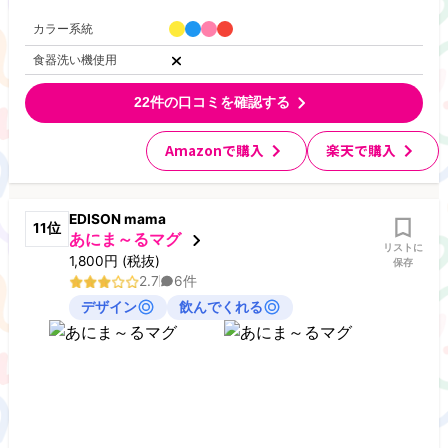
カラー系統
食器洗い機使用
22
件の口コミを確認する
Amazonで購入
楽天で購入
EDISON mama
11
位
あにま～るマグ
リストに
1,800
円
(税抜)
保存
2.7
6
件
デザイン
飲んでくれる