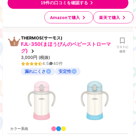
19
件の口コミを確認する
Amazonで購入
楽天で購入
THERMOS(サーモス)
FJL-350(まほうびんのベビーストローマ
リストに
グ)
保存
3,000
円
(税抜)
4.5
40
件
漏れにくさ
安定性
カラー系統