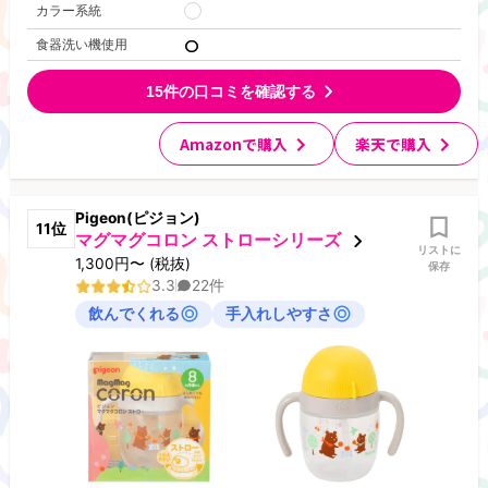
カラー系統
食器洗い機使用
15
件の口コミを確認する
Amazonで購入
楽天で購入
Pigeon(ピジョン)
11
位
マグマグコロン ストローシリーズ
リストに
1,300
円
〜
(税抜)
保存
3.3
22
件
飲んでくれる
手入れしやすさ