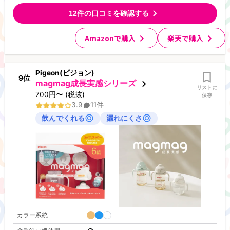
12
件の口コミを確認する
Amazonで購入
楽天で購入
Pigeon(ピジョン)
9
位
magmag成長実感シリーズ
リストに
700
円
〜
(税抜)
保存
3.9
11
件
飲んでくれる
漏れにくさ
カラー系統