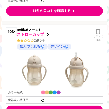
食器洗い機使用
11
件の口コミを確認する
noüka(ノーカ)
10
位
ストローカップ
リストに
2
5
件
保存
飲んでくれる
デザイン
カラー系統
食器洗い機使用