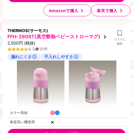
Amazonで購入
楽天で購入
THERMOS(サーモス)
FFH-290ST(真空断熱ベビーストローマグ)
リストに
2,500
円
(税抜)
保存
4.3
10
件
漏れにくさ
手入れしやすさ
カラー系統
食器洗い機使用