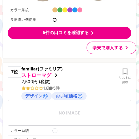
カラー系統
食器洗い機使用
5
件の口コミを確認する
楽天で購入する
familiar(ファミリア)
7
位
ストローマグ
リストに
2,500
円
(税抜)
保存
1.8
5
件
デザイン
お手頃価格
NO IMAGE
カラー系統