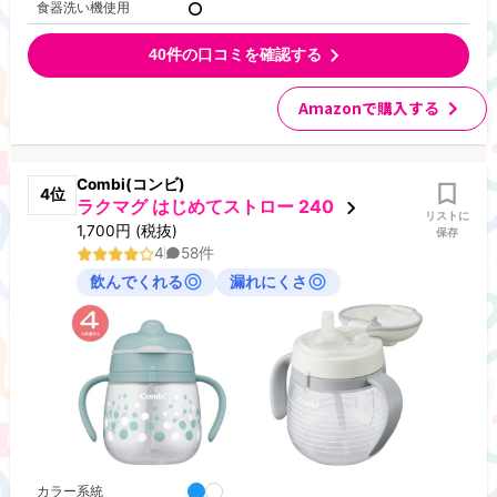
食器洗い機使用
40
件の口コミを確認する
Amazonで購入する
Combi(コンビ)
4
位
ラクマグ はじめてストロー 240
リストに
1,700
円
(税抜)
保存
4
58
件
飲んでくれる
漏れにくさ
カラー系統