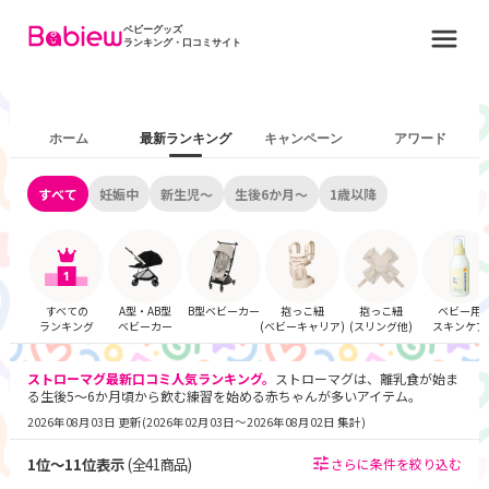
ベビーグッズ
ランキング・口コミサイト
ホーム
最新ランキング
キャンペーン
アワード
すべて
妊娠中
新生児～
生後6か月～
1歳以降
すべての
A型・AB型
B型ベビーカー
抱っこ紐
抱っこ紐
ベビー用
ランキング
ベビーカー
(ベビーキャリア)
(スリング他)
スキンケア
ストローマグ
最新口コミ人気ランキング。
ストローマグは
、離乳食が始ま
る生後5～6か月頃から飲む練習を始める赤ちゃんが多いアイテム。
2026年08月03日 更新
(
2026年02月03日〜2026年08月02日 集計
)
1
位～
11
位表示
(全
41
商品)
さらに条件を絞り込む