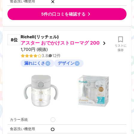
食器洗い機使用
5
件の口コミを確認する
Richell(リッチェル)
8
位
アスター おでかけストローマグ 200
リストに
1,700
円
(税抜)
保存
3.8
12
件
漏れにくさ
デザイン
カラー系統
食器洗い機使用