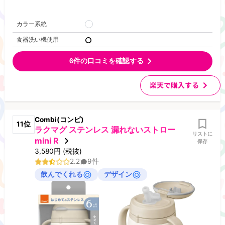
カラー系統
食器洗い機使用
6
件の口コミを確認する
楽天で購入する
Combi(コンビ)
11
位
ラクマグ ステンレス 漏れないストロー
リストに
mini R
保存
3,580
円
(税抜)
2.2
9
件
飲んでくれる
デザイン