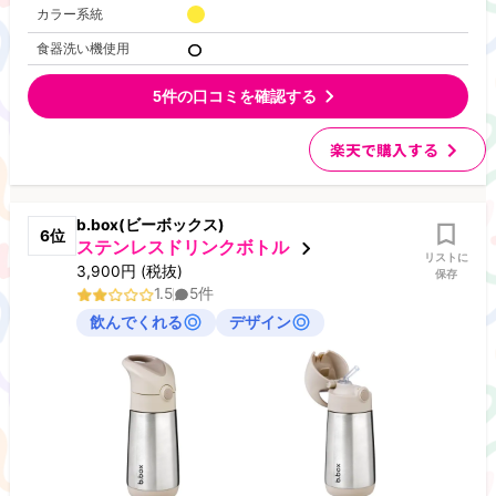
カラー系統
食器洗い機使用
5
件の口コミを確認する
楽天で購入する
b.box(ビーボックス)
6
位
ステンレスドリンクボトル
リストに
3,900
円
(税抜)
保存
1.5
5
件
飲んでくれる
デザイン