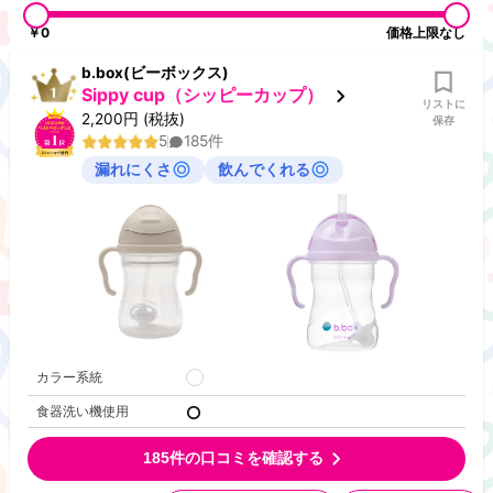
￥0
価格上限なし
b.box(ビーボックス)
Sippy cup（シッピーカップ）
リストに
2,200
円
(税抜)
保存
5
185
件
漏れにくさ
飲んでくれる
カラー系統
食器洗い機使用
185
件の口コミを確認する