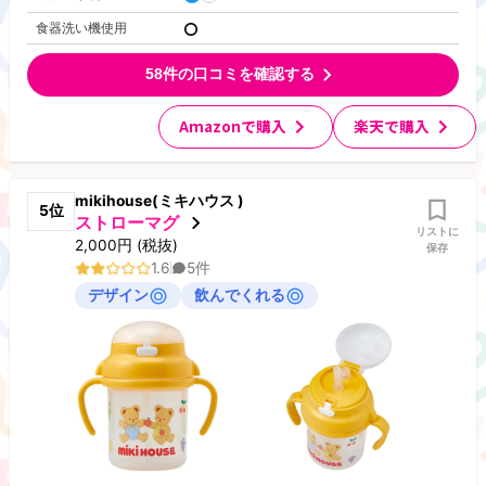
食器洗い機使用
58
件の口コミを確認する
Amazonで購入
楽天で購入
mikihouse(ミキハウス )
5
位
ストローマグ
リストに
2,000
円
(税抜)
保存
1.6
5
件
デザイン
飲んでくれる