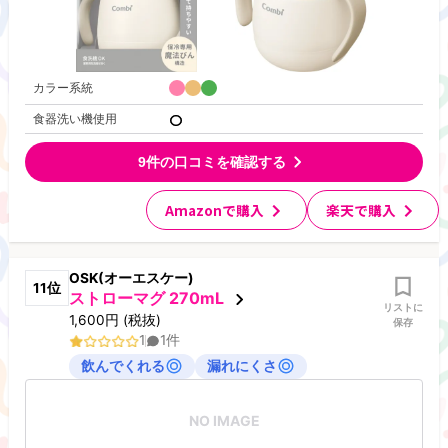
カラー系統
食器洗い機使用
9
件の口コミを確認する
Amazonで購入
楽天で購入
OSK(オーエスケー)
11
位
ストローマグ 270mL
リストに
1,600
円
(税抜)
保存
1
1
件
飲んでくれる
漏れにくさ
NO IMAGE