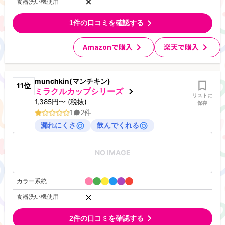
食器洗い機使用
1
件の口コミを確認する
Amazonで購入
楽天で購入
munchkin(マンチキン)
11
位
ミラクルカップシリーズ
リストに
1,385
円
〜
(税抜)
保存
1
2
件
漏れにくさ
飲んでくれる
NO IMAGE
カラー系統
食器洗い機使用
2
件の口コミを確認する