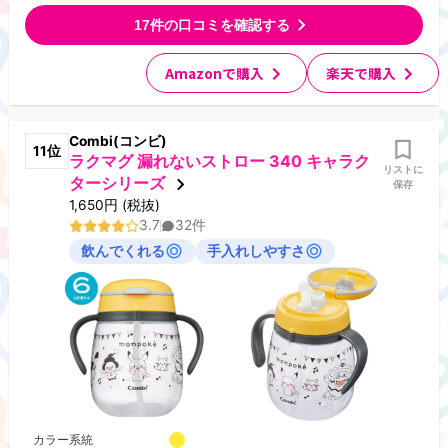
17
件の口コミを確認する
Amazonで購入
楽天で購入
Combi(コンビ)
11
位
ラクマグ 漏れないストロー 340 キャラク
リストに
ターシリーズ
保存
1,650
円
(税抜)
3.7
32
件
飲んでくれる
手入れしやすさ
カラー系統