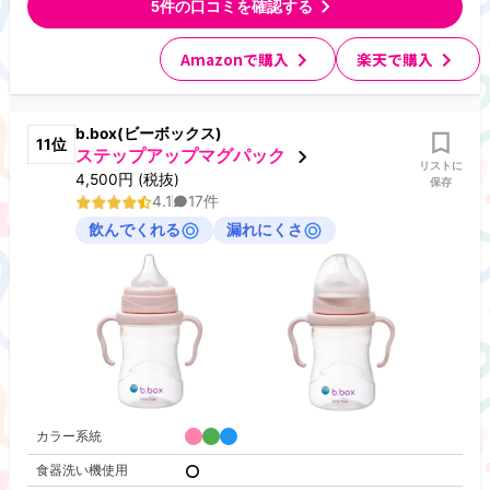
5
件の口コミを確認する
Amazonで購入
楽天で購入
b.box(ビーボックス)
11
位
ステップアップマグパック
リストに
4,500
円
(税抜)
保存
4.1
17
件
飲んでくれる
漏れにくさ
カラー系統
食器洗い機使用