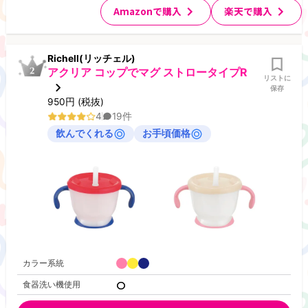
Amazonで購入
楽天で購入
Richell(リッチェル)
アクリア コップでマグ ストロータイプR
リストに
保存
950
円
(税抜)
4
19
件
飲んでくれる
お手頃価格
カラー系統
食器洗い機使用