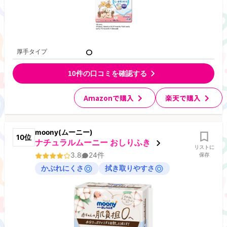
厚手タイプ
10
件の口コミを確認する
Amazonで購入
楽天で購入
moony(ムーニー)
10
位
ナチュラルムーニー おしりふき
リストに
3.8
24
件
保存
かぶれにくさ
拭き取りやすさ