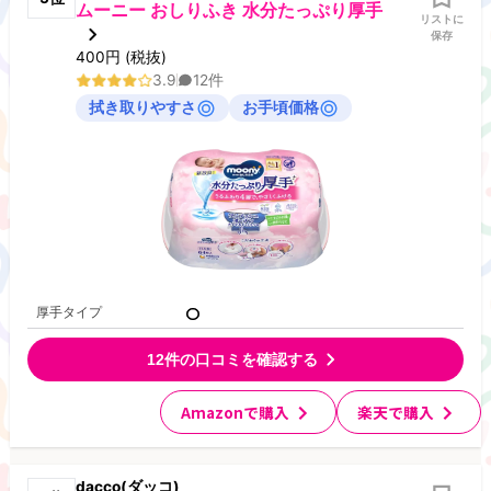
ムーニー おしりふき 水分たっぷり厚手
リストに
保存
400
円
(税抜)
3.9
12
件
拭き取りやすさ
お手頃価格
厚手タイプ
12
件の口コミを確認する
Amazonで購入
楽天で購入
dacco(ダッコ)