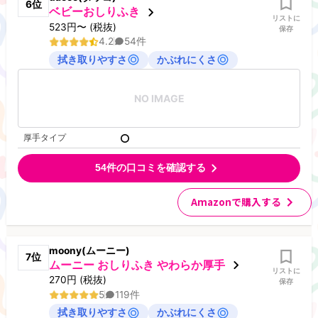
6
位
ベビーおしりふき
リストに
523
円
〜
(税抜)
保存
4.2
54
件
拭き取りやすさ
かぶれにくさ
NO IMAGE
厚手タイプ
54
件の口コミを確認する
Amazonで購入する
moony(ムーニー)
7
位
ムーニー おしりふき やわらか厚手
リストに
270
円
(税抜)
保存
5
119
件
拭き取りやすさ
かぶれにくさ