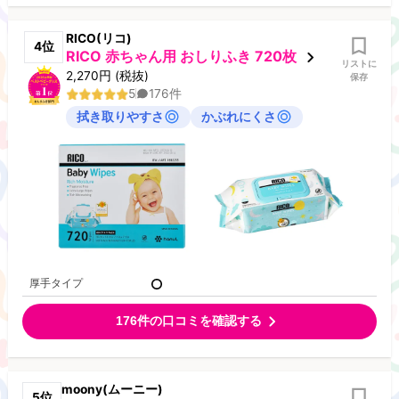
RICO(リコ)
4
位
RICO 赤ちゃん用 おしりふき 720枚
リストに
2,270
円
(税抜)
保存
5
176
件
拭き取りやすさ
かぶれにくさ
厚手タイプ
176
件の口コミを確認する
moony(ムーニー)
5
位