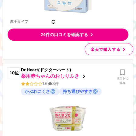
厚手タイプ
24
件の口コミを確認する
楽天で購入する
Dr.Heart(ドクターハート)
10
位
薬用赤ちゃんのおしりふき
リストに
1.6
3
件
保存
かぶれにくさ
持ち運びやすさ