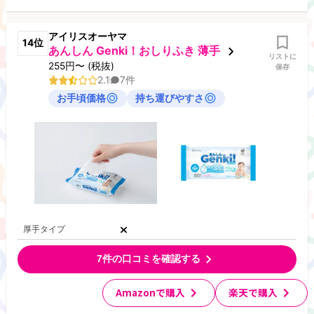
アイリスオーヤマ
14
位
あんしん Genki！おしりふき 薄手
リストに
255
円
〜
(税抜)
保存
2.1
7
件
お手頃価格
持ち運びやすさ
厚手タイプ
7
件の口コミを確認する
Amazonで購入
楽天で購入