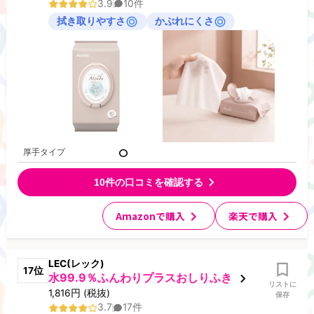
3.9
10
件
拭き取りやすさ
かぶれにくさ
厚手タイプ
10
件の口コミを確認する
Amazonで購入
楽天で購入
LEC(レック)
17
位
水99.9％ふんわりプラスおしりふき
リストに
1,816
円
(税抜)
保存
3.7
17
件