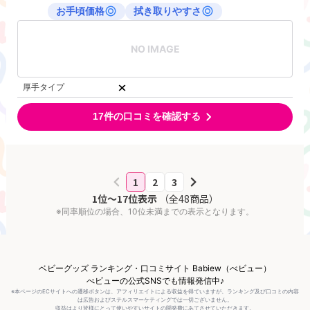
お手頃価格
拭き取りやすさ
NO IMAGE
厚手タイプ
17
件の口コミを確認する
1
2
3
1
位～
17
位表示
（全
48
商品）
※同率順位の場合、10位未満までの表示となります。
ベビーグッズ ランキング・口コミサイト Babiew（べビュー）
べビューの公式SNSでも情報発信中♪
※本ページのECサイトへの遷移ボタンは、アフィリエイトによる収益を得ていますが、ランキング及び口コミの内容
は広告およびステルスマーケティングでは一切ございません。
収益はより皆様にとって使いやすいサイトの開発費にあてさせていただきます。