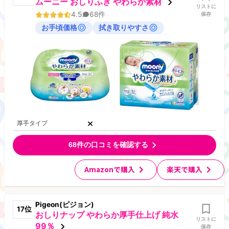
ムーニー おしりふき やわらか素材
リストに
4.5
68
件
保存
お手頃価格
拭き取りやすさ
厚手タイプ
68
件の口コミを確認する
Amazonで購入
楽天で購入
Pigeon(ピジョン)
17
位
おしりナップ やわらか厚手仕上げ 純水
リストに
99％
保存