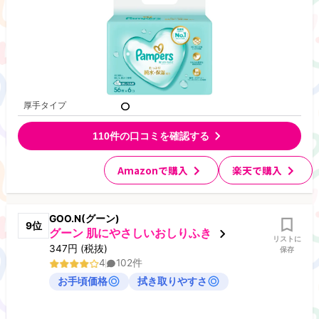
厚手タイプ
110
件の口コミを確認する
Amazonで購入
楽天で購入
GOO.N(グーン)
9
位
グーン 肌にやさしいおしりふき
リストに
347
円
(税抜)
保存
4
102
件
お手頃価格
拭き取りやすさ