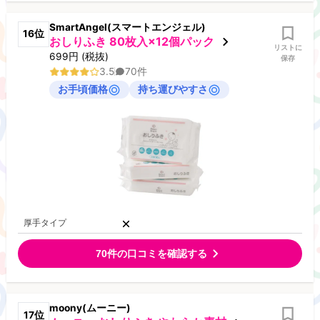
SmartAngel(スマートエンジェル)
16
位
おしりふき 80枚入×12個パック
リストに
699
円
(税抜)
保存
3.5
70
件
お手頃価格
持ち運びやすさ
厚手タイプ
70
件の口コミを確認する
moony(ムーニー)
17
位