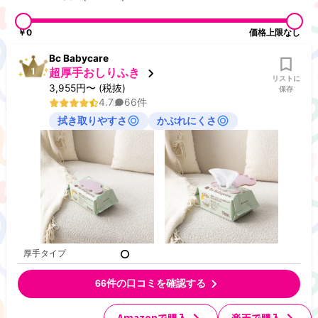
￥0
価格上限なし
Bc Babycare
超厚手おしりふき
リストに
3,955
円
〜
(税抜)
保存
4.7
66
件
拭き取りやすさ
かぶれにくさ
厚手タイプ
66
件の口コミを確認する
Amazonで購入
楽天で購入