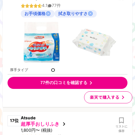
4.1
77
件
お手頃価格
拭き取りやすさ
厚手タイプ
77
件の口コミを確認する
楽天で購入する
Atsude
17
位
超厚手おしりふき
リストに
1,800
円
〜
(税抜)
保存