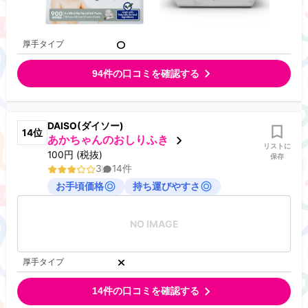
厚手タイプ
94
件の口コミを確認する
DAISO(ダイソー)
14
位
あかちゃんのおしりふき
リストに
100
円
(税抜)
保存
3
14
件
お手頃価格
持ち運びやすさ
NO IMAGE
厚手タイプ
14
件の口コミを確認する