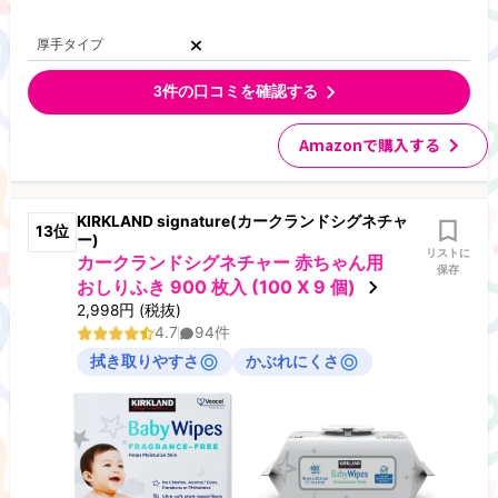
厚手タイプ
3
件の口コミを確認する
Amazonで購入する
KIRKLAND signature(カークランドシグネチャ
13
位
ー)
リストに
カークランドシグネチャー 赤ちゃん用
保存
おしりふき 900 枚入 (100 X 9 個)
2,998
円
(税抜)
4.7
94
件
拭き取りやすさ
かぶれにくさ