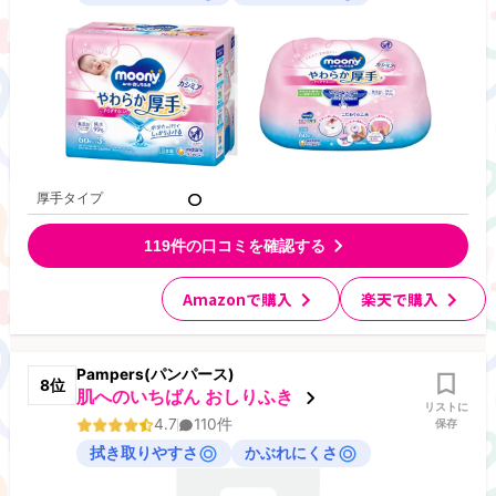
厚手タイプ
119
件の口コミを確認する
Amazonで購入
楽天で購入
Pampers(パンパース)
8
位
肌へのいちばん おしりふき
リストに
4.7
110
件
保存
拭き取りやすさ
かぶれにくさ