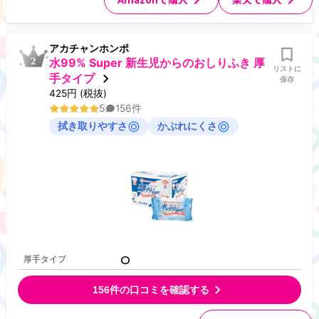
アカチャンホンポ
水99% Super 新生児からのおしりふき 厚
リストに
手タイプ
保存
425
円
(税抜)
5
156
件
拭き取りやすさ
かぶれにくさ
厚手タイプ
156
件の口コミを確認する