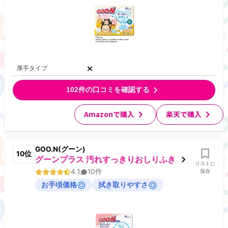
厚手タイプ
102
件の口コミを確認する
Amazonで購入
楽天で購入
GOO.N(グーン)
10
位
グーンプラス 汚れすっきりおしりふき
リストに
4.1
10
件
保存
お手頃価格
拭き取りやすさ