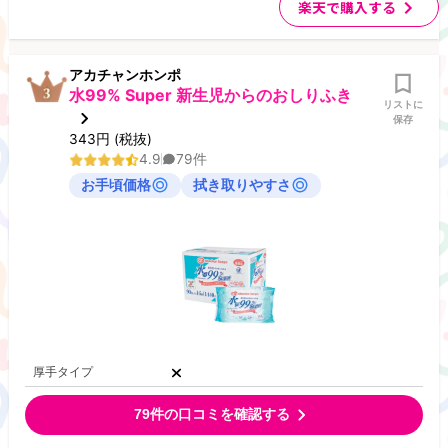
楽天で購入する
アカチャンホンポ
水99% Super 新生児からのおしりふき
リストに
保存
343
円
(税抜)
4.9
79
件
お手頃価格
拭き取りやすさ
厚手タイプ
79
件の口コミを確認する