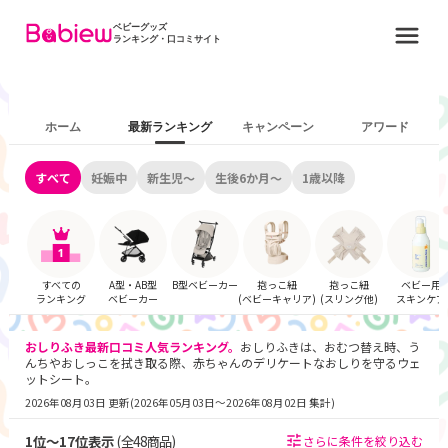
ベビーグッズ
ランキング・口コミサイト
ホーム
最新ランキング
キャンペーン
アワード
すべて
妊娠中
新生児～
生後6か月～
1歳以降
すべての
A型・AB型
B型ベビーカー
抱っこ紐
抱っこ紐
ベビー用
ランキング
ベビーカー
(ベビーキャリア)
(スリング他)
スキンケア
おしりふき
最新口コミ人気ランキング。
おしりふきは
、おむつ替え時、う
んちやおしっこを拭き取る際、赤ちゃんのデリケートなおしりを守るウェ
ットシート。
2026年08月03日 更新
(
2026年05月03日〜2026年08月02日 集計
)
1
位～
17
位表示
(全
48
商品)
さらに条件を絞り込む