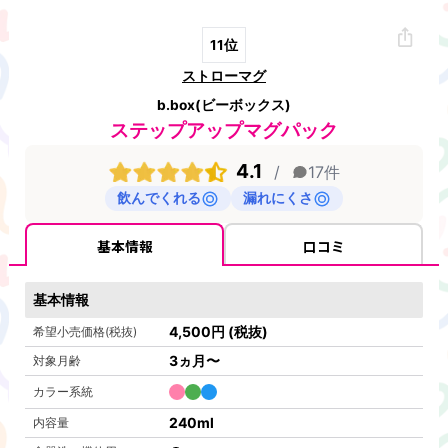
11
位
ストローマグ
b.box(ビーボックス)
ステップアップマグパック
4.1
/
17
件
飲んでくれる
漏れにくさ
基本情報
口コミ
基本情報
4,500
円
(税抜)
希望小売価格(税抜)
3ヵ月〜
対象月齢
カラー系統
240ml
内容量