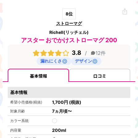
8
位
ストローマグ
Richell(リッチェル)
アスター おでかけストローマグ 200
3.8
/
12
件
漏れにくさ
デザイン
基本情報
口コミ
基本情報
1,700
円
(税抜)
希望小売価格(税抜)
7ヵ月頃〜
対象月齢
カラー系統
200ml
内容量