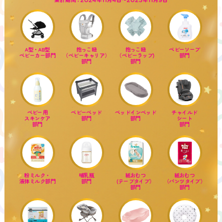
A型・AB型
抱っこ紐
抱っこ紐
ベビーソープ
ベビーカー部門
（ベビーキャリア）
（ベビーラップ)
部門
部門
部門
ベビー用
ベビーベッド
ベッドインベッド
チャイルド
スキンケア
部門
部門
シート
部門
部門
粉ミルク・
哺乳瓶
紙おむつ
紙おむつ
液体ミルク部門
部門
(テープタイプ）
（パンツタイプ）
部門
部門