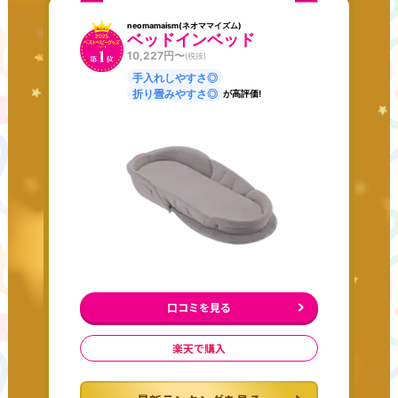
neomamaism(ネオママイズム)
ベッドインベッド
10,227
円〜
(税抜)
手入れしやすさ◎
折り畳みやすさ◎
が高評価!
口コミを見る
楽天で購入