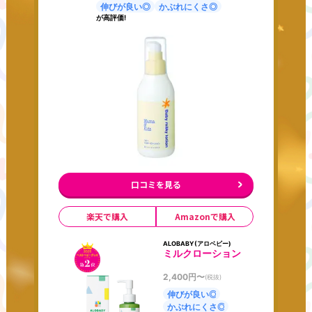
伸びが良い◎
かぶれにくさ◎
が高評価!
口コミを見る
楽天で購入
Amazonで購入
ALOBABY(アロベビー)
ミルクローション
2,400
円〜
(税抜)
伸びが良い◎
かぶれにくさ◎