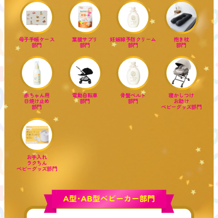
母子手帳ケース
葉酸サプリ
妊娠線予防クリーム
抱き枕
部門
部門
部門
部門
赤ちゃん用
電動自転車
骨盤ベルト
寝かしつけ
日焼け止め
部門
部門
お助け
部門
ベビーグッズ部門
お手入れ
ラクちん
ベビーグッズ部門