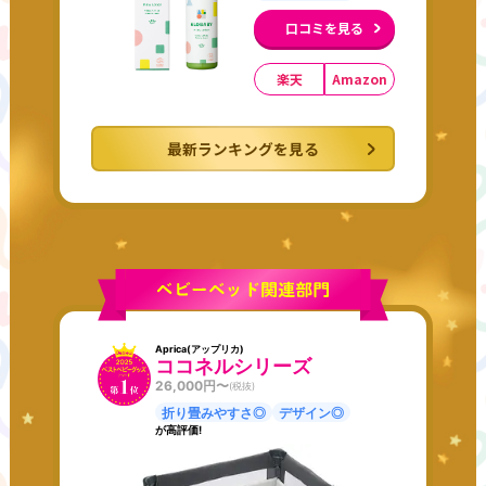
口コミを見る
楽天
Amazon
最新ランキングを見る
Aprica(アップリカ)
ココネルシリーズ
26,000
円〜
(税抜)
折り畳みやすさ◎
デザイン◎
が高評価!