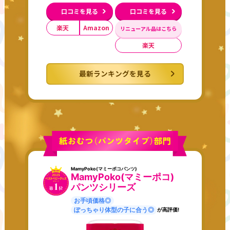
口コミを見る
口コミを見る
楽天
Amazon
リニューアル品はこちら
楽天
最新ランキングを見る
MamyPoko(マミーポコパンツ)
MamyPoko(マミーポコ)
パンツシリーズ
お手頃価格◎
ぽっちゃり体型の子に合う◎
が高評価!