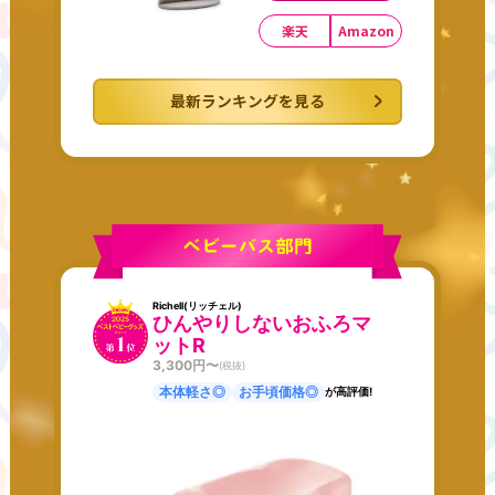
楽天
Amazon
最新ランキングを見る
Richell(リッチェル)
ひんやりしないおふろマ
ットR
3,300
円〜
(税抜)
本体軽さ◎
お手頃価格◎
が高評価!