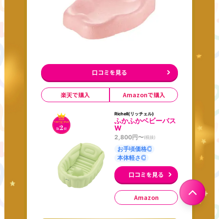
口コミを見る
楽天で購入
Amazonで購入
Richell(リッチェル)
ふかふかベビーバス
W
2,800
円〜
(税抜)
お手頃価格◎
本体軽さ◎
口コミを見る
Amazon