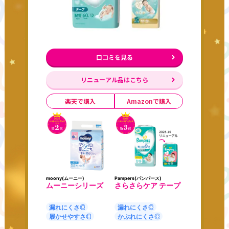
口コミを見る
リニューアル品はこちら
楽天で購入
Amazonで購入
moony(ムーニー)
Pampers(パンパース)
ムーニーシリーズ
さらさらケア テープ
漏れにくさ◎
漏れにくさ◎
履かせやすさ◎
かぶれにくさ◎