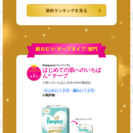
最新ランキングを見る
Pampers(パンパース)
はじめての肌へのいちば
ん* テープ
※'肌へのいちばん’以外のP&G製品比
かぶれにくさ◎
漏れにくさ◎
が高評価!