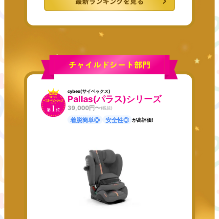
最新ランキングを見る
cybex(サイベックス)
Pallas(パラス)シリーズ
39,000
円〜
(税抜)
着脱簡単◎
安全性◎
が高評価!