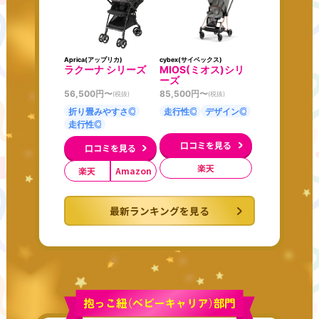
Aprica(アップリカ)
cybex(サイベックス)
ラクーナ シリーズ
MIOS(ミオス)シリ
ーズ
56,500
円〜
85,500
円〜
(税抜)
(税抜)
折り畳みやすさ◎
走行性◎
デザイン◎
走行性◎
口コミを見る
口コミを見る
楽天
楽天
Amazon
最新ランキングを見る