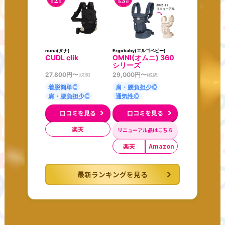
nuna(ヌナ)
Ergobaby(エルゴベビー)
CUDL clik
OMNI(オムニ) 360
シリーズ
27,800
円〜
29,000
円〜
(税抜)
(税抜)
着脱簡単◎
肩・腰負担少◎
肩・腰負担少◎
通気性◎
口コミを見る
口コミを見る
楽天
リニューアル品はこちら
楽天
Amazon
最新ランキングを見る