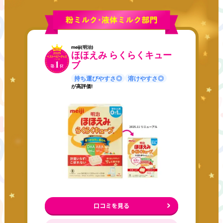
meiji(明治)
ほほえみ らくらくキュー
ブ
持ち運びやすさ◎
溶けやすさ◎
が高評価!
口コミを見る