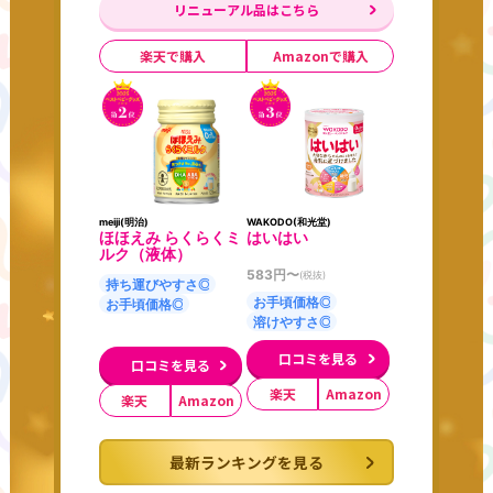
リニューアル品はこちら
楽天で購入
Amazonで購入
meiji(明治)
WAKODO(和光堂)
ほほえみ らくらくミ
はいはい
ルク（液体）
583
円〜
(税抜)
持ち運びやすさ◎
お手頃価格◎
お手頃価格◎
溶けやすさ◎
口コミを見る
口コミを見る
楽天
Amazon
楽天
Amazon
最新ランキングを見る