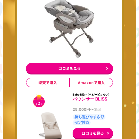
口コミを見る
楽天で購入
Amazonで購入
Baby Björn(ベビービョルン)
バウンサー BLISS
25,000
円〜
(税抜)
持ち運びやすさ◎
安定性◎
口コミを見る