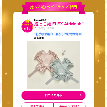
Konny(コニー)
抱っこ紐 FLEX AirMesh™
7,528
円〜
(税抜)
お手頃価格◎
寝かしつけやすさ◎
が高評価!
口コミを見る
楽天で購入
Amazonで購入