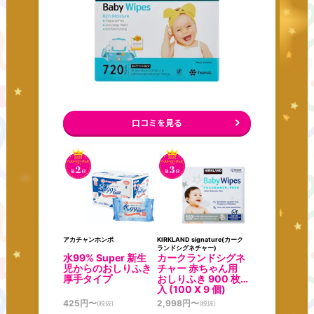
口コミを見る
アカチャンホンポ
KIRKLAND signature(カーク
ランドシグネチャー)
水99% Super 新生
カークランドシグネ
児からのおしりふき
チャー 赤ちゃん用
厚手タイプ
おしりふき 900 枚
入 (100 X 9 個)
425
円〜
2,998
円〜
(税抜)
(税抜)