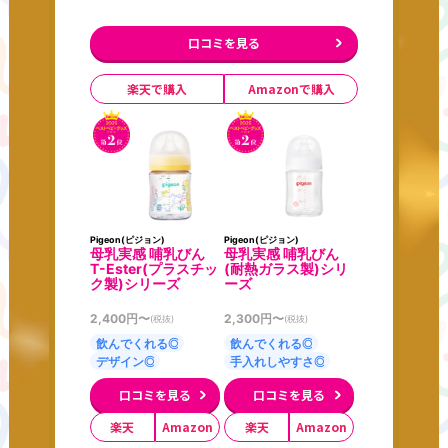
口コミを見る
楽天で購入
Amazonで購入
Pigeon(ピジョン)
Pigeon(ピジョン)
母乳実感 哺乳びん
母乳実感 哺乳びん
T-Ester(プラスチッ
(耐熱ガラス製)シリ
ク製)シリーズ
ーズ
2,400
円〜
2,300
円〜
(税抜)
(税抜)
飲んでくれる◎
飲んでくれる◎
デザイン◎
手入れしやすさ◎
口コミを見る
口コミを見る
楽天
Amazon
楽天
Amazon