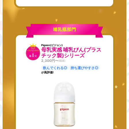
Pigeon(ピジョン)
母乳実感 哺乳びん(プラス
チック製)シリーズ
2,300
円〜
(税抜)
飲んでくれる◎
持ち運びやすさ◎
が高評価!