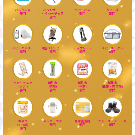
おしりふき
バウンサー・
ベビーバス
ベビー枕
部門
ハイローチェア
部門
部門
部門
ベビーモニター
B型ベビーカー
ヒップシート
ベビーサークル
部門
部門
部門
部門
ベビーチェア
離乳食
離乳食
離乳食
・ソファ
(初期)
(中期)
(後期・完了期)
部門
部門
部門
部門
おやつ
ストローマグ
鼻水吸引器
ファーストシューズ
(0～1歳)
部門
部門
部門
部門