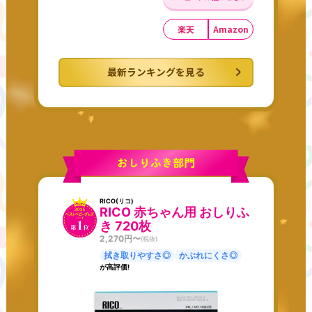
楽天
Amazon
最新ランキングを見る
RICO(リコ)
RICO 赤ちゃん用 おしりふ
き 720枚
2,270
円〜
(税抜)
拭き取りやすさ◎
かぶれにくさ◎
が高評価!