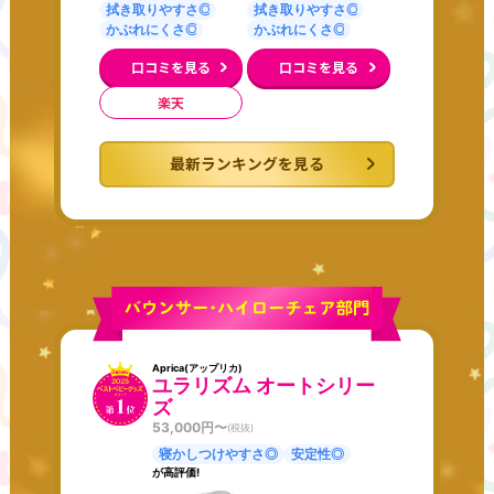
拭き取りやすさ◎
拭き取りやすさ◎
かぶれにくさ◎
かぶれにくさ◎
口コミを見る
口コミを見る
楽天
最新ランキングを見る
Aprica(アップリカ)
ユラリズム オートシリー
ズ
53,000
円〜
(税抜)
寝かしつけやすさ◎
安定性◎
が高評価!