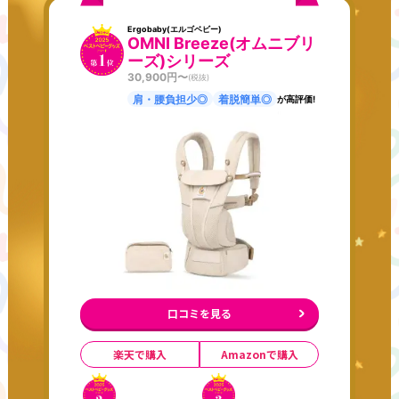
Ergobaby(エルゴベビー)
OMNI Breeze(オムニブリ
ーズ)シリーズ
30,900
円〜
(税抜)
肩・腰負担少◎
着脱簡単◎
が高評価!
口コミを見る
楽天で購入
Amazonで購入