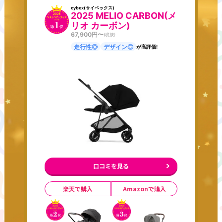
cybex(サイベックス)
2025 MELIO CARBON(メ
リオ カーボン)
67,900
円〜
(税抜)
走行性◎
デザイン◎
が高評価!
口コミを見る
楽天で購入
Amazonで購入