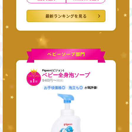
最新ランキングを見る
Pigeon(ピジョン)
ベビー全身泡ソープ
940
円〜
(税抜)
お手頃価格◎
泡立ち◎
が高評価!