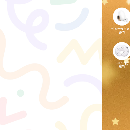
ベビーモニタ
部門
ベビー枕
部門