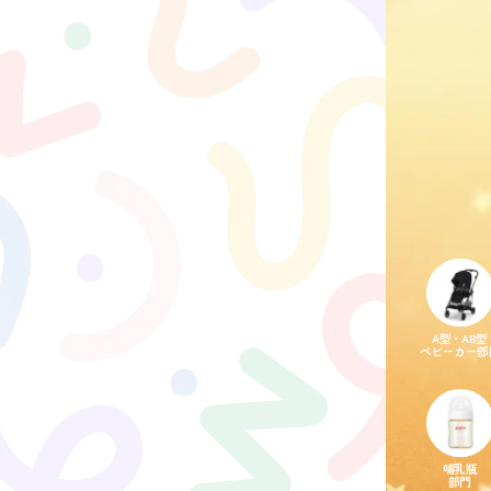
A型・AB型
ベビーカー部
哺乳瓶
部門