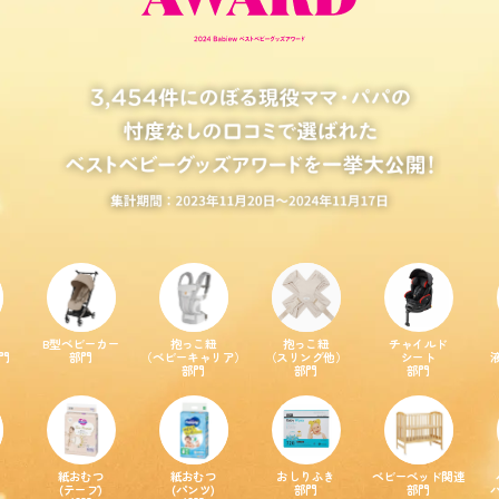
B型ベビーカー
抱っこ紐
抱っこ紐
チャイルド
門
部門
（ベビーキャリア）
（スリング他）
シート
部門
部門
部門
紙おむつ
紙おむつ
おしりふき
ベビーベッド関連
(テープ)
(パンツ)
部門
部門