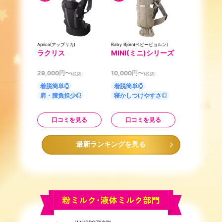
Aprica(アップリカ)
Baby Björn(ベビービョルン)
ラクリス
MINI(ミニ)シリーズ
29,000
円〜
10,000
円〜
(税抜)
(税抜)
着脱簡単◎
着脱簡単◎
肩・腰負担少◎
寝かしつけやすさ◎
口コミを見る
口コミを見る
最新ランキングを見る