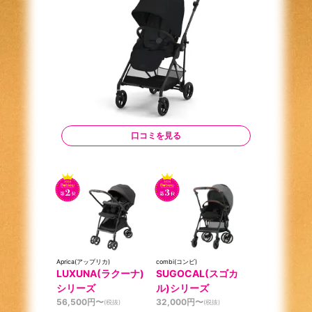
口コミを見る
Aprica(アップリカ)
combi(コンビ)
LUXUNA(ラクーナ)
SUGOCAL(スゴカ
シリーズ
ル)シリーズ
56,500
円〜
32,000
円〜
(税抜)
(税抜)