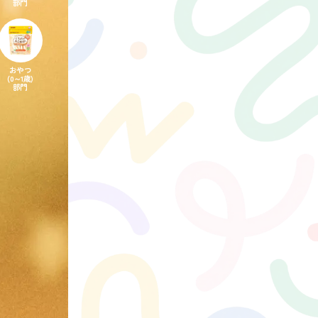
部門
おやつ
(0～1歳)
部門