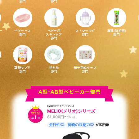
部門
部門
ー
ベビーバス
ベビー用
ストローマグ
離乳食(初期)
部門
スキンケア
部門
部門
部門
葉酸サプリ
抱き枕
母子手帳ケース
部門
部門
部門
cybex(サイベックス)
MELIO(メリオ)シリーズ
61,000
円〜
(税抜)
走行性◎
荷物の収納力◎
が高評価!