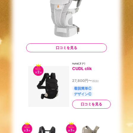
口コミを見る
nuna(ヌナ)
CUDL clik
27,800
円〜
(税抜)
着脱簡単◎
デザイン◎
口コミを見る