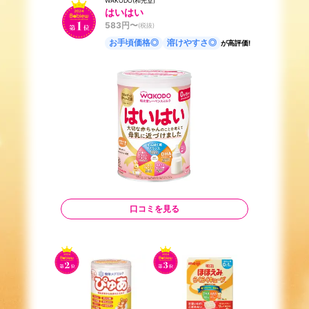
WAKODO(和光堂)
はいはい
583
円〜
(税抜)
お手頃価格◎
溶けやすさ◎
が高評価!
口コミを見る