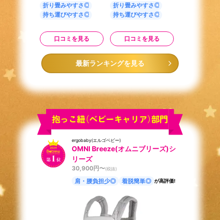
折り畳みやすさ◎
折り畳みやすさ◎
持ち運びやすさ◎
持ち運びやすさ◎
口コミを見る
口コミを見る
最新ランキングを見る
ergobaby(エルゴベビー)
OMNI Breeze(オムニブリーズ)シ
リーズ
30,900
円〜
(税抜)
肩・腰負担少◎
着脱簡単◎
が高評価!